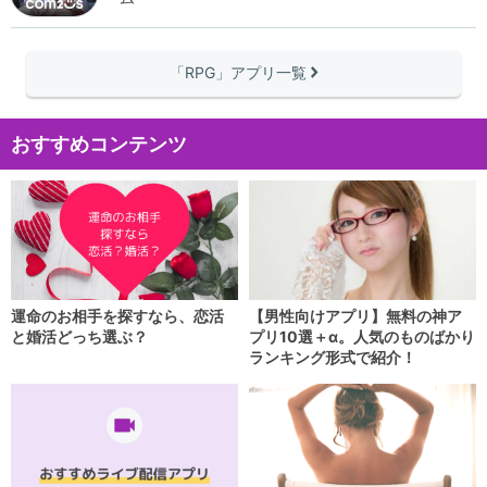
「RPG」アプリ一覧
right
おすすめコンテンツ
運命のお相手を探すなら、恋活
【男性向けアプリ】無料の神ア
と婚活どっち選ぶ？
プリ10選＋α。人気のものばかり
ランキング形式で紹介！