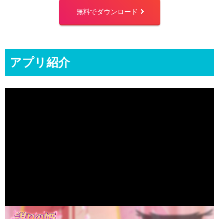
無料でダウンロード
right
アプリ紹介