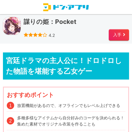
謀りの姫：Pocket
star
star
star
star
starempty
入手
4.2
right
宮廷ドラマの主人公に！ドロドロし
た物語を堪能する乙女ゲー
おすすめポイント
放置機能があるので、オフラインでもレベル上げできる
多種多様なアイテムから自分好みのコーデを決められる！
集めた素材でオリジナル衣装を作ることも