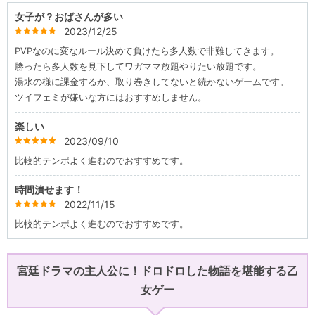
女子が？おばさんが多い
2023/12/25
star
star
star
star
star
PVPなのに変なルール決めて負けたら多人数で非難してきます。
勝ったら多人数を見下してワガママ放題やりたい放題です。
湯水の様に課金するか、取り巻きしてないと続かないゲームです。
ツイフェミが嫌いな方にはおすすめしません。
楽しい
2023/09/10
star
star
star
star
star
比較的テンポよく進むのでおすすめです。
時間潰せます！
2022/11/15
star
star
star
star
star
比較的テンポよく進むのでおすすめです。
宮廷ドラマの主人公に！ドロドロした物語を堪能する乙
女ゲー