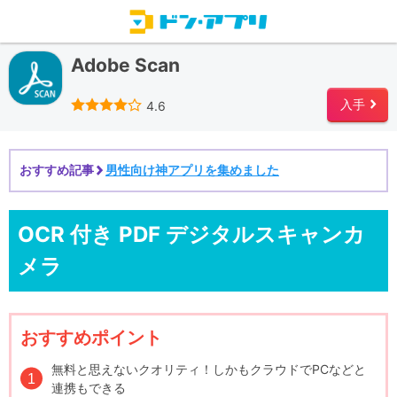
Adobe Scan
star
star
star
star
starempty
入手
4.6
right
おすすめ記事
男性向け神アプリを集めました
right
OCR 付き PDF デジタルスキャンカ
メラ
おすすめポイント
無料と思えないクオリティ！しかもクラウドでPCなどと
連携もできる