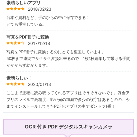
素晴らしいアプリ
2018/02/23
star
star
star
star
star
台本や資料など、手のひらの中に保存できる！
とても重宝している。
写真をPDF冊子に変換
2017/12/18
star
star
star
star
starempty
写真をPDF冊子に変換するのにとても重宝しています。
50枚まで連続でサクサク変換出来るので、1枚1枚編集して繋げる手間
がかからず助かります。
素晴らしい！
2020/01/13
star
star
star
star
star
ここまで正確に読み取ってくれるアプリはそうそうないです。課金ア
プリのレベルで高精度。影や光の加減で多少の誤字はあるものの、今
までインストールしてきたPDF化アプリの中でダントツ1番！
OCR 付き PDF デジタルスキャンカメラ